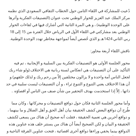
دُعيت للمشاركة في اللقاء الثامن حول الخطاب الثقافي السعودي الذي نظمه
مركز الملك عبد العزيز للحوار الوطني تحت عنوان (التصنيفات الفكرية وأثرها
على الوحدة الوطنية) ، و هي المرة الثانية التي أشارك فيها في لقاءات الحوار
الوطني بعد مشاركتي في اللقاء الأول في الرياض خلال الفترة من 15 إلى 18
ربي الثاني 1424هـ و الذي خُصص أيضاً لمواجهة مخاطر تهدد الوحدة الوطنية.
ناقش اللقاء أربعة محاور:
محور الجلسة الأولى هو التصنيفات الفكرية بين السلبية و الإيجابية ، تم فيه
التأكيد على أن التصنيفات هي انعكاس لسنة ربانية هي الاختلاف (ولو شاء ربك
لجعل الناس أمة واحدة و لا يزالون مختلفين إلاّ من رحم ربك و لذلك خلقهم) و
أن هذا الاختلاف يعني التنوع و التنوع ثراء ، و أن التصنيفات ليست سلبية في حد
ذاتها ، إلاّ إذا استخدمت بهدف التحقير من شأن صنف من الناس أو اقصاؤه ..
وأما محور الجلسة الثانية فكان حول دوافع التصنيفات و محركاتها ، وكان مما
طُرح أن دوافع البعض كشف الحقيقة بيان أهل الحق و أهل الضلال و ما بينهما ،
و دوافع آخرين هي تعمية الحقيقة ، فقلت أنه صحيح أن هناك من يسعى لكشف
الحقيقة و البيان و لكن الصحيح أيضاً أن هناك من يستتر خلف هذه عناوين هذه
الدوافع بينما يخفي وراءها دوافع أخرى اقصائية ، فتحت عناوين الفرقة الناجية و