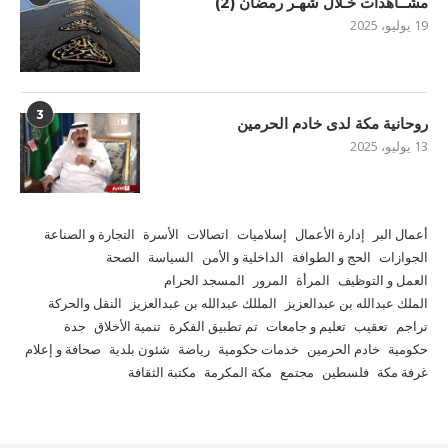
مشــاهدات خـلال شهـر رمضان (2)
19 يوليو، 2025
3
روحانية مكة لدى خادم الحرمين
13 يوليو، 2025
أعمال البر
إدارة الأعمال
إسلاميات
اتصالات
الأسرة
التجارة و الصناعة
الجوازات
الحج و الطوافة
الداخلية و الأمن
السياسة
الصحة
العمل و التوظيف
المرأة
المرور
المسجد الحرام
الملك عبدالله بن عبدالعزيز
المللك عبدالله بن عبدالعزيز
النقل والحركة
تراجم
تعقيب
تعليم و جامعات
تم تطبيق الفكرة
تنمية الأخلاق
جدة
حكومية
خادم الحرمين
خدمات حكومية
رياضة
شئون بلدية
صحافة و إعلام
غرفة مكة
فلسطين
مجتمع
مكة المكرمة
مكتبة الثقافة