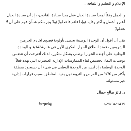
الإعلام و التعليم و الثقافة ..
و العمل وفقاً لمبدأ سيادة العدل -قبل مبدأ سيادة القانون- ، إذ أن سيادة العدل
أعم و أشمل و أكثر وقاية. (وإذا قلتم فاعدلوا) (ولا يجرمنكم شنآن قوم على أن لا
تعدلوا).
بقي أن أقول أن الوحدة الوطنية تحظى بأولوية قصوى لخادم الحرمين
الشريفين ، فمنذ انطلاق الحوار الفكري الأول في عام 1424هـ و الوحدة
الوطنية على أجندة الحوار الوطني بشكل متكرر ، لذلك أقترحت أن تتضمن
توصيات اللقاء تخصيص لقاء للممارسات الإدارية العنصرية التي تهدد فعلاً
الوحدة الوطنية ، إذ ليس من الوحدة الوطني في شيء أن تستحوذ منطقة
بأكثر من 70% من الفرص و الثروة دون بقية المناطق بسبب قرارات إدارية
غير مسئولة.
د. فائز صالح جمال
29/04/1435هـ @fyzjml