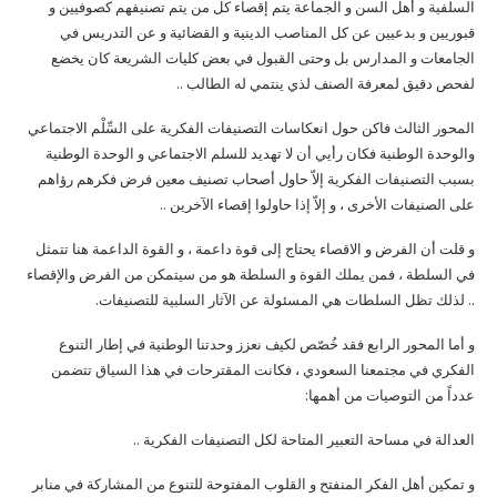
السلفية و أهل السن و الجماعة يتم إقصاء كل من يتم تصنيفهم كصوفيين و
قبوريين و بدعيين عن كل المناصب الدينية و القضائية و عن التدريس في
الجامعات و المدارس بل وحتى القبول في بعض كليات الشريعة كان يخضع
لفحص دقيق لمعرفة الصنف لذي ينتمي له الطالب ..
المحور الثالث فاكن حول انعكاسات التصنيفات الفكرية على السِّلْم الاجتماعي
والوحدة الوطنية فكان رأيي أن لا تهديد للسلم الاجتماعي و الوحدة الوطنية
بسبب التصنيفات الفكرية إلاّ حاول أصحاب تصنيف معين فرض فكرهم رؤاهم
على الصنيفات الأخرى ، و إلاّ إذا حاولوا إقصاء الآخرين ..
و قلت أن الفرض و الاقصاء يحتاج إلى قوة داعمة ، و القوة الداعمة هنا تتمثل
في السلطة ، فمن يملك القوة و السلطة هو من سيتمكن من الفرض والإقصاء
.. لذلك تظل السلطات هي المسئولة عن الآثار السلبية للتصنيفات.
و أما المحور الرابع فقد خُصّص لكيف نعزز وحدتنا الوطنية في إطار التنوع
الفكري في مجتمعنا السعودي ، فكانت المقترحات في هذا السياق تتضمن
عدداً من التوصيات من أهمها:
العدالة في مساحة التعبير المتاحة لكل التصنيفات الفكرية ..
و تمكين أهل الفكر المنفتح و القلوب المفتوحة للتنوع من المشاركة في منابر