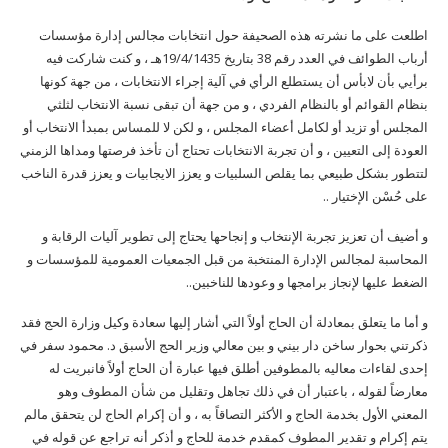
اطلعت على ما نشرته هذه الصحيفة حول انتخابات مجالس إدارة مؤسسات
أرباب الطوائف في العدد رقم 38 بتاريخ 19/4/1435هـ ، و كنت شاركت فيه
برأيي بأن لابأس أن يستطلع الرأي في آلية إجراء الانتخابات ، من جهة كونها
بنظام القوائم أو بالنظام الفردي ، و من جهة أن تبقى نسبة الانتخاب لثلثي
المجلس أو تزيد أو لكامل أعضاء المجلس ، و لكن لا للمساس بمبدأ الانتخاب أو
العودة إلى التعيين ، و أن تجربة الانتخابات تحتاج أن تأخذ فرصتها ومداها الزمني
لتتطور بشكل طبيعي بما يقلص السلبيات و يعزز الايجابيات و يعزز قدرة الناخب
على حُسْن الإختيار ..
و أضيف أن تعزيز تجربة الإنتخاب و إنجاحها يحتاج إلى تطوير آليات الرقابة و
المحاسبة لمجالس الإدارة المنتخبة من قبل الجمعيات العمومية للمؤسسات و
الضغط عليها لإنجاز برامجها و وعودها للناخبين..
و أما ما يتعلق بمعادلة أن الحاج أولاً التي أشار إليها سعادة وكيل وزارة الحج فقد
ذكرتني بحوار ساخن دار بيني و بين معالي وزير الحج الأسبق د. محمود سفر في
إحدى لقاءات معاليه بالمطوفين أطلق فيها عبارة أن الحاج أولاً فانبريت له
معارضاً لقوله ، باعتبار أن في ذلك تجاهل وتقليل من شأن المطوف وهو
المعني الأول بخدمة الحاج و الأكثر التصاقاً به ، و أن إكرام الحاج لن يتحقق مالم
يتم إكرام و تقدير المطوف كمقدم خدمة للحاج و أذكر أنه تراجع عن قوله في