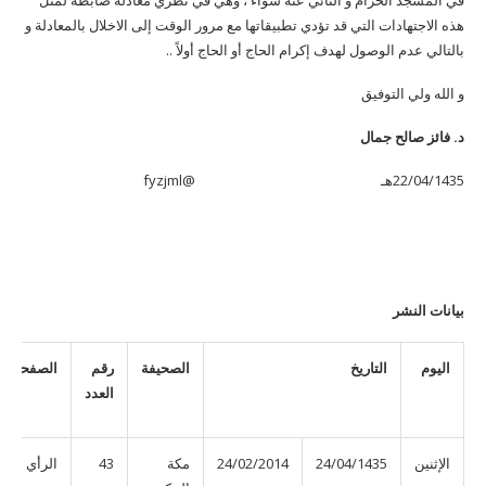
في المسجد الحرام و النائي عنه سواء ، وهي في نظري معادلة ضابطة لمثل
هذه الاجتهادات التي قد تؤدي تطبيقاتها مع مرور الوقت إلى الاخلال بالمعادلة و
بالتالي عدم الوصول لهدف إكرام الحاج أو الحاج أولاً ..
و الله ولي التوفيق
د. فائز صالح جمال
22/04/1435هـ @fyzjml
بيانات النشر
اليوم
التاريخ
الصحيفة
رقم
الصفحة
العدد
الإثنين
24/04/1435
24/02/2014
مكة
43
الرأي