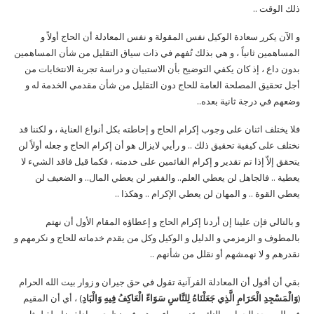
ذلك الوقت ..
و الآن يكرر سعادة الوكيل نفس المقولة و نفس المعادلة أن الحاج أولاً و
المساهمين ثانياً ، و هي بذلك تُفهم في ذات سياق التقليل من شأن المساهمين
بدون داع ، إذ كان يكفي التوضيح بأن الاستبيان و دراسة تجربة الانتخابات من
أجل تحقيق المصلحة العامة للحاج دون التقليل من شأن مقدمي الخدمة له و
وضعهم في درجة ثانية بعده..
فلا يختلف اثنان على وجوب إكرام الحاج و إحاطته بكل أنواع العناية ، و لكننا قد
نختلف على كيفية تحقيق ذلك .. و رأيي لايزال هو أن إكرام الحاج و جعله أولاً لن
يتحقق إلاّ إذا تم تقدير و إكرام القائمين على خدمته ، فكما قيل فاقد الشيء لا
يعطية .. فالجاهل لن يعطي العلم.. والفقير لن يعطي المال.. و الضعيف لن
يعطي القوة .. و المهان لن يعطي الإكرام .. وهكذا ..
و بالتالي فإن علينا إن أردنا إكرام الحاج و إعطاؤه المقام الأول أن نهتم
بالمطوف و الزمزمي و الدليل و الوكيل وكل من يقدم خدماته للحاج و نكرمهم و
نقدرهم و لا نهمشهم أو نقلل من شأنهم ..
بقي أن أقول أن المعادلة القرآنية تقول في حق جيران و زوار بيت الله الحرام
(
وَالْمَسْجِدِ الْحَرَامِ الَّذِي جَعَلْنَاهُ لِلنَّاسِ سَوَاءً الْعَاكِفُ فِيهِ وَالْبَادِ
) ، أي أن المقيم