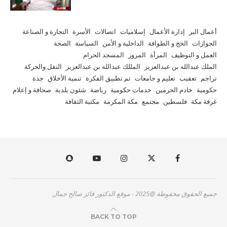
أعمال البر
إدارة الأعمال
إسلاميات
اتصالات
الأسرة
التجارة و الصناعة
الجوازات
الحج و الطوافة
الداخلية و الأمن
السياسة
الصحة
العمل و التوظيف
المرأة
المرور
المسجد الحرام
الملك عبدالله بن عبدالعزيز
المللك عبدالله بن عبدالعزيز
النقل والحركة
تراجم
تعقيب
تعليم و جامعات
تم تطبيق الفكرة
تنمية الأخلاق
جدة
حكومية
خادم الحرمين
خدمات حكومية
رياضة
شئون بلدية
صحافة و إعلام
غرفة مكة
فلسطين
مجتمع
مكة المكرمة
مكتبة الثقافة
جميع الحقوق محفوظة @2025 - موقع الدكتور فائز صالح جمال
BACK TO TOP