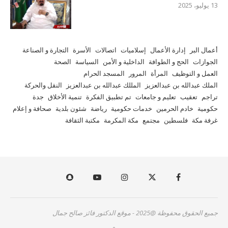
13 يوليو، 2025
أعمال البر
إدارة الأعمال
إسلاميات
اتصالات
الأسرة
التجارة و الصناعة
الجوازات
الحج و الطوافة
الداخلية و الأمن
السياسة
الصحة
العمل و التوظيف
المرأة
المرور
المسجد الحرام
الملك عبدالله بن عبدالعزيز
المللك عبدالله بن عبدالعزيز
النقل والحركة
تراجم
تعقيب
تعليم و جامعات
تم تطبيق الفكرة
تنمية الأخلاق
جدة
حكومية
خادم الحرمين
خدمات حكومية
رياضة
شئون بلدية
صحافة و إعلام
غرفة مكة
فلسطين
مجتمع
مكة المكرمة
مكتبة الثقافة
جميع الحقوق محفوظة @2025 - موقع الدكتور فائز صالح جمال