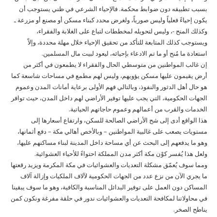
بسبب تطبيقه دون ضوابط محكمة. فالإحياء الشرعي في ظني يستوجب أن
يكون إحياءً فعلياً وليس صورياً، ولغرض محدد كبناء مسكن أو مصنع أو مزرعة ـ
وكذلك المنح -، وليس لتحويله لمخططات لتباع على الغلابة والفقراء،
ويستوجب كذلك المتابعة للتأكد من تحقيق الإحياء خلال مهلة محددة، وإلاّ
استعادة ما مُنح أو ما تم الادعاء بإحيائه، ليعود لبيت مال المسلمين.
إن غالب المواطنين من متوسطي الحال والفقراء لا يطمعون في أكثر من
أرض يقيمون عليها مسكن يؤويهم، وليس لهم مطمع في مساحات شاسعة كما
هو حال أهل الدثور والنفوذ، وبالتالي فهم الأولى برعاية أمانات المدن وعموم
الجهات الحكومية، التي يجب عليها توفير الأراضي لهم داخل المدن، حيث توافر
الخدمات والقرب من أعمالهم وعموم حاجاتهم الحياتية.
هذا الواقع أدى إلى شح الأراضي الصالحة للسكن، وارتفاع أسعارها إلى
مستويات يصعب على غالبية المواطنين – وبالأخص أهالي مكة – دفع أثمانها،
وهو ما يدفعهم إلى البحث عن أي مساحة داخل المدينة لبناء مساكنهم عليها،
ولعل هذا يُفسر كوْن مكة أكثر مدن المملكة احتواءً للأحياء العشوائية.
ومما سوف يُعمّق مشكلة التعديات والعشوائيات في مكة المكرمة ويزيد رقعتها
ما يجري الآن من نزع عدد من الجهات الحكومية لآلاف الملكيات وإزالة آلاف
المساكن دون العمل على توفير البدائل المناسبة والكافية، وهو ما سوف يبقينا
في محاولاتنا لمكافحة التعديات والعشوائيات ندور في حلقة مفرغة ونكون كمن
يناطح الصخر.