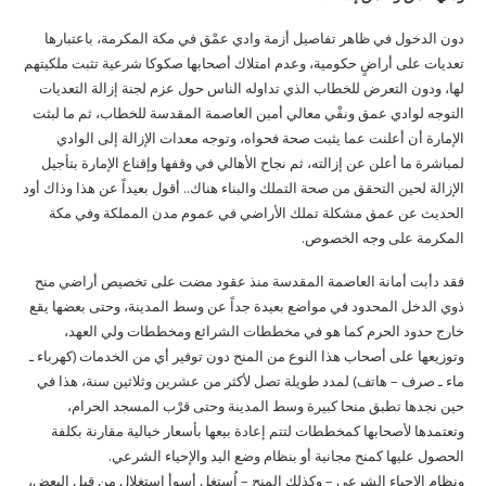
دون الدخول في ظاهر تفاصيل أزمة وادي عمْق في مكة المكرمة، باعتبارها
تعديات على أراضٍ حكومية، وعدم امتلاك أصحابها صكوكا شرعية تثبت ملكيتهم
لها، ودون التعرض للخطاب الذي تداوله الناس حول عزم لجنة إزالة التعديات
التوجه لوادي عمق ونفْي معالي أمين العاصمة المقدسة للخطاب، ثم ما لبثت
الإمارة أن أعلنت عما يثبت صحة فحواه، وتوجه معدات الإزالة إلى الوادي
لمباشرة ما أعلن عن إزالته، ثم نجاح الأهالي في وقفها وإقناع الإمارة بتأجيل
الإزالة لحين التحقق من صحة التملك والبناء هناك.. أقول بعيداً عن هذا وذاك أود
الحديث عن عمق مشكلة تملك الأراضي في عموم مدن المملكة وفي مكة
المكرمة على وجه الخصوص.
فقد دأبت أمانة العاصمة المقدسة منذ عقود مضت على تخصيص أراضي منح
ذوي الدخل المحدود في مواضع بعيدة جداً عن وسط المدينة، وحتى بعضها يقع
خارج حدود الحرم كما هو في مخططات الشرائع ومخططات ولي العهد،
وتوزيعها على أصحاب هذا النوع من المنح دون توفير أي من الخدمات (كهرباء ـ
ماء ـ صرف – هاتف) لمدد طويلة تصل لأكثر من عشرين وثلاثين سنة، هذا في
حين نجدها تطبق منحا كبيرة وسط المدينة وحتى قرْب المسجد الحرام،
وتعتمدها لأصحابها كمخططات لتتم إعادة بيعها بأسعار خيالية مقارنة بكلفة
الحصول عليها كمنح مجانية أو بنظام وضع اليد والإحياء الشرعي.
ونظام الإحياء الشرعي – وكذلك المنح – اُستغل أسوأ استغلال من قبل البعض،