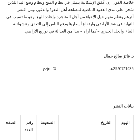
خلاصة القول: إن عُمْق الإشكالية يتمثل في نظام المنح ونظام وضع اليد اللذين
سُخرا على مدى العقود الماضية لمصلحة أهل النفوذ والدثور، ومن اقتفى
أثرهم وتعلم منهم حيل الإحياء من أجل المتاجرة وإعادة البيع، وهو ما تسبب في
النهاية في شح الأراضي وارتفاع أسعارها ودفع الناس إلى التعدي وعشوائية
البناء. والحل الجذري – كما أراه – يبدأ من العدالة في توزيع الأراضي.
د. فائز صالح جمال
25/07/1435هـ @fyzjml
بيانات النشر
اليوم
التاريخ
الصحيفة
رقم
الصفحة
العدد