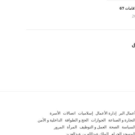
امات 67
ق
عمال البر
إدارة الأعمال
إسلاميات
اتصالات
الأسرة
لتجارة و الصناعة
الجوازات
الحج و الطوافة
الداخلية و الأمن
لسياسة
الصحة
العمل و التوظيف
المرأة
المرور
لمسجد الحرام
الملك عبدالله بن عبدالعزيز