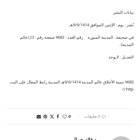
بيانات النشر
نُشر : يوم : الإثنين الموافق 9/6/1414هـ
في صحيفة : المدينة المنورة رقم العدد : 9683 صفحة رقم : 23 (عالم
المدينة) .
التعديل : لايوجد
9683 تنمية الأخلاق عالم المدينة 9/6/1414هـ المدينة رابط المقال على النت
http://
0 تعليقات
0
د.فائز جمال