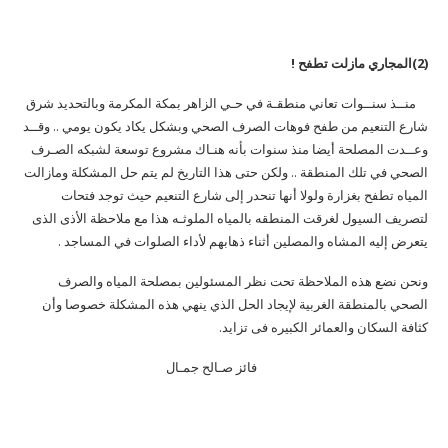
(2)المجاري مازلت تطفح !
منــذ سنــوات تعاني منطقـة في حـي الزاهر بمكة المكرمة وبالتحديد شرق
شارع التنعيم من طفح فوهات الصرف الصحي وبشكل يكاد يكون يومي .. وقــد
وعــدت المصلحة أيضا منذ سنوات بأنه هنـاك مشروع توسعة لشبكه الصـرف
الصحي في تلك المنطقة .. ولكن حتى هذا التاريخ لم يتم حل المشكلة ومازالت
المياه تطفح بغزارة ولولا أنها تنحدر إلى شارع التنعيم حيث توجد فتحات
لتصريف السيول لغرقت المنطقه بالمياه الملوثـه هذا مع ملاحظة الأذى الذى
يتعرض إليه المشاه والمصلين أثناء ذهابهم لأداء الصلوات في المساجد .
ونحن نضع هذه الملاحظة تحت نظر المسئولين بمصلحة المياه والصرف
الصحي بالمنطقة الغربية لإيجاد الحل الذي ينهي هذه المشكلة خصوصا وأن
كثافة السكان والعمائر الكبيره فى تزايد.
فائز صـالح جمـال