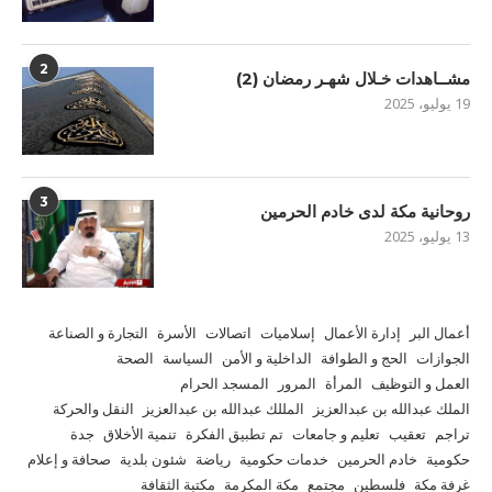
2
مشــاهدات خـلال شهـر رمضان (2)
19 يوليو، 2025
3
روحانية مكة لدى خادم الحرمين
13 يوليو، 2025
أعمال البر
إدارة الأعمال
إسلاميات
اتصالات
الأسرة
التجارة و الصناعة
الجوازات
الحج و الطوافة
الداخلية و الأمن
السياسة
الصحة
العمل و التوظيف
المرأة
المرور
المسجد الحرام
الملك عبدالله بن عبدالعزيز
المللك عبدالله بن عبدالعزيز
النقل والحركة
تراجم
تعقيب
تعليم و جامعات
تم تطبيق الفكرة
تنمية الأخلاق
جدة
حكومية
خادم الحرمين
خدمات حكومية
رياضة
شئون بلدية
صحافة و إعلام
غرفة مكة
فلسطين
مجتمع
مكة المكرمة
مكتبة الثقافة