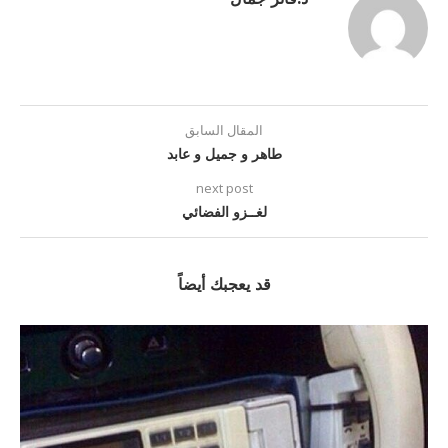
المقال السابق
طاهر و جميل و عابد
next post
لغــزو الفضائي
قد يعجبك أيضاً