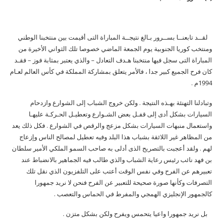
لقــد تابعنــا بســرور بـالغ نتيجــة المباراة التى أقيمت بين منتخبنا الوطني
ومنتخب كوريا الجنوبية يوم الجمعة الماضي خصوصا تلك الثواني الأخيرة من
المباراة التى سجل فيها منتخبنا هـدف التعادل – والذي يعتبر بمثابة فوز – فقـد
كان فرح الجميع كبير جدا ، فالأمر يتعلق بمشاركة المملكة في كأس العالم لعـام
1994م .
وتبادلنا التهنئة بهـذه النتيجة . ولكن خروج الشباب إلى الشوارع وازدحام
السيارات بشكل أدى إلى قفـل بعض الشـوارع وتعطيـل الحـركـة عليهـا
واستعمال منبهات السيارات بشكل مزعج والرقص في الشوارع . فكل ذلك يعد
من المظاهر غير اللائقة بشباب هذا البلد وفيه تعطيل لمصالح الناس وإزعاج
لهم . ولقد أعجبت بالتصريح الذى أدلى به صاحب السمو الملكي الأمير سلطان
بن فهد نائب رئيس رعاية الشباب والذي طالب فيه الجماهير بالانضباط عند
تعبيرهم عن الفرح وفي نفس الوقت أعتب على التلفزيون الذي نقل تلك
التصرفات وكأنها صورة صحيحة للتعبير عن الفرح فنحن لا نريد جمهورا
كالجمهور الإنجليزي الهمجي والمفرط في الحماس والتعصب .
بل نريد جمهورا واعيا يتحمس ويفرح ولكن بشكل متزن .