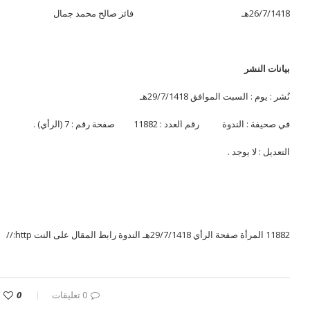
26/7/1418هـ فائز صالح محمد جمال
بيانات النشر
نُشر : يوم : السبت الموافق 29/7/1418هـ
في صحيفة : الندوة رقم العدد : 11882 صفحة رقم : 7 (الرأي) .
التعديل : لا يوجد .
11882 المرأة صفحة الرأي 29/7/1418هـ الندوة رابط المقال على النت http://
0 تعليقات
0