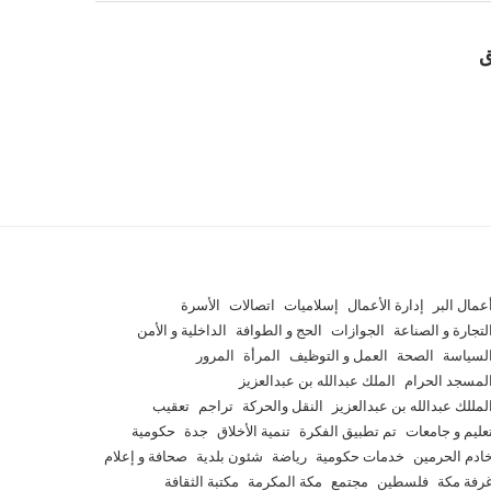
ق
عمال البر
إدارة الأعمال
إسلاميات
اتصالات
الأسرة
لتجارة و الصناعة
الجوازات
الحج و الطوافة
الداخلية و الأمن
لسياسة
الصحة
العمل و التوظيف
المرأة
المرور
لمسجد الحرام
الملك عبدالله بن عبدالعزيز
لمللك عبدالله بن عبدالعزيز
النقل والحركة
تراجم
تعقيب
عليم و جامعات
تم تطبيق الفكرة
تنمية الأخلاق
جدة
حكومية
ادم الحرمين
خدمات حكومية
رياضة
شئون بلدية
صحافة و إعلام
رفة مكة
فلسطين
مجتمع
مكة المكرمة
مكتبة الثقافة