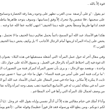
قوة إلاّ بالله ..
ثم يقول : “و على أرصفة مدن الغرب تظهر على وجوه ربعنا رقة الحضارة وتسامح ا
على سجيتها ، فلا تتنفس ولا تتحرك إلاّ وفق إنسانيتها ، وسوف يتوحد ظاهرها بباطنه
فتجد لذاتها طريقاً وسطاً يحض عليه ديننا الحنيف” انتهى كلامه عفا الله عنا وعنه ..
هكذا هو الأستاذ عبد الله أبو السمح دائماً يحمل تعاليم ديننا الحنيف ما لا تحتمل ، 
يحض على إبداء المرأة لزينتها أمام الرجال الأجانب ؟! بل وكيف يحض ديننا الحني
الغرب ؟!
الدعوة فيه إلى اختلاط المرأة بالرجال في العمل ، و يسوق الأدلة على جواز ذ
:”ما تركت فتنة أضر 
ثابت لا ينكره إلاّ مكابر ، وما جاء في صدر المقال على لسان الأستاذ عبد الله أبو 
حتى أنه في مقالة نُشرت له في الأسابيع الماضية ذهب يصف وجه امرأة وكأنه تفاح
من وصف لجمال تلك المرأة التي رآها في أحد المطاعم ..
وأنا لا أملك في ختام مقالتي هذه إلاّ أن أذكّر نفسي وإياه بقول الله عز وجل : {يا أي
لكم ذنوبكم ، ومن يطع الله ورسوله فقد فاز فوزاً عظيما} وقوله تعالى : {أتقو يوم