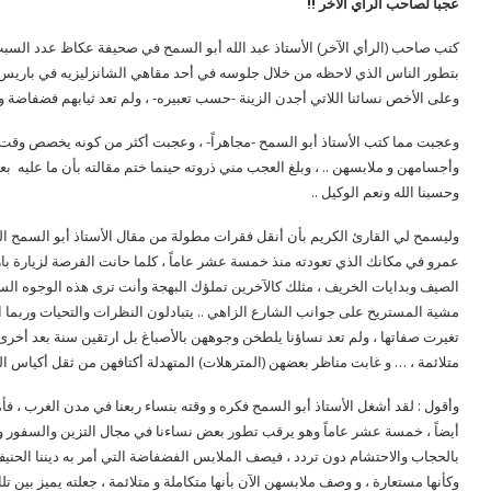
عجباً لصاحب الرأي الآخر !!
بتطور الناس الذي لاحظه من خلال جلوسه في أحد مقاهي الشانزليزيه في باريس ،
وعلى الأخص نسائنا اللاتي أجدن الزينة -حسب تعبيره- ، ولم تعد ثيابهم فضفاضة وال
وعجبت مما كتب الأستاذ أبو السمح -مجاهراً- ، وعجبت أكثر من كونه يخصص وقت 
وأجسامهن و ملابسهن .. ، وبلغ العجب مني ذروته حينما ختم مقالته بأن ما عليه بع
وحسبنا الله ونعم الوكيل ..
وليسمح لي القارئ الكريم بأن أنقل فقرات مطولة من مقال الأستاذ أبو السمح المشا
عمرو في مكانك الذي تعودته منذ خمسة عشر عاماً ، كلما حانت الفرصة لزيارة با
الصيف وبدايات الخريف ، مثلك كالآخرين تملؤك البهجة وأنت ترى هذه الوجوه ال
مشية المستريح على جوانب الشارع الزاهي .. يتبادلون النظرات والتحيات وربما الأح
تغيرت صفاتها ، ولم تعد نساؤنا يلطخن وجوههن بالأصباغ بل ارتقين سنة بعد أخرى 
متلائمة ، … و غابت مناظر بعضهن (المترهلات) المتهدلة أكتافهن من ثقل أكياس الم
وأقول : لقد أشغل الأستاذ أبو السمح فكره و وقته بنساء ربعنا في مدن الغرب ، 
أيضاً ، خمسة عشر عاماً وهو يرقب تطور بعض نساءنا في مجال التزين والسفور و
بالحجاب والاحتشام دون تردد ، فيصف الملابس الفضفاضة التي أمر به ديننا الحني
وكأنها مستعارة ، و وصف ملابسهن الآن بأنها متكاملة و متلائمة ، جعلته يميز بين ت