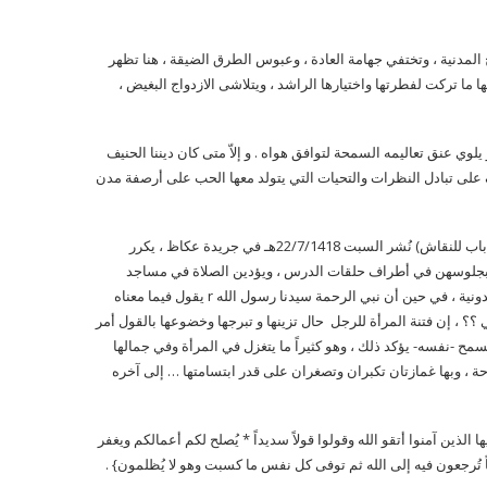
لمدنية ، وتختفي جهامة العادة ، وعبوس الطرق الضيقة ، هنا تظهر
ا ما تركت لفطرتها واختيارها الراشد ، ويتلاشى الازدواج البغيض ،
و يلوي عنق تعاليمه السمحة لتوافق هواه . و إلاّ متى كان ديننا الحنيف
ف على تبادل النظرات والتحيات التي يتولد معها الحب على أرصفة مدن
وفي مقال آخر له حول عمل المرأة -التي أشغله مستقبلها في هذه البلاد- بعنوان (باب للنقاش) نُشر السبت 22/7/1418هـ في جريدة عكاظ ، يكرر
لك بجلوسهن في أطراف حلقات الدرس ، ويؤدين الصلاة في مساجد
واحدة ، -ويقصد مع الرجال- ، و يرى بأن تصور المرأة كمركز فتنة من التصورات الدونية ، في حين أن نبي الرحمة سيدنا رسول الله r يقول فيما معناه
على أمتي من فتنة النساء” ، فهل ما جاء عن نبينا r تصور دوني ؟؟ ، إن فتنة المرأة للرجل حال تزينها و تبرجها وخضوعها بالقول أمر
السمح -نفسه- يؤكد ذلك ، وهو كثيراً ما يتغزل في المرأة وفي جمالها
ة ، وبها غمازتان تكبران وتصغران على قدر ابتسامتها … إلى آخره
ها الذين آمنوا أتقو الله وقولوا قولاً سديداً * يُصلح لكم أعمالكم ويغفر
اً تُرجعون فيه إلى الله ثم توفى كل نفس ما كسبت وهو لا يُظلمون} .