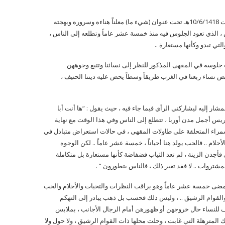
كتب صاحب (الرأي الآخر) الأستاذ عبد الله أبو السمح في صحيفة عكاظ عدد السبت 10/6/1418هـ تحت عنوان (شيء ما) معلناً هناءه وسروره وبهجته
 الذي تعود الجلوس فيه منذ خمسة عشر عاماً وتطلعه إلى الناس ،
تي تبدو وكأنها مستعارة ..
جلوسه في المقهى المذكور للنظر إلى نسائنا وتتبع وجوههن
ض نساء ربعنا في الغرب طريقاً وسطاً يحض عليه ديننا الحنيف ،
ر إليه ليشاركني الرأي فيما جاء فيه ، حيث يقول : “ها أنت أبا
ريس أجمل مدن أوربا ، تتطلع إلى الناس وفي هذا الوقت مع نهاية
سمراء المتحلقة على طاولات المقهى ، في حالات استعراض متبادل في
لام .. فالحب يولد هنا أحياناً ، خمسة عشر عاماً .. لكن الوجوه
فأجدن الزينة ، لم تعد الثياب فضفاضة كأنها مستعارة بل متكاملة
شتروات .. لا فقد تغير ذلك ، فالناس يتطورون ” .
فأمضى خمسة عشر عاماً وهو يراقب النظرات والتحيات والأحلام والحب
القوام الرشيق .. ، وليس ذلك فحسب بل ذهب يبادر إلى التهكم
ف للنساء حال خروجهن أو ظهورهن أمام الرجال الأجانب ، بملابس
لك المترهلة التي غابت ، وحلت محلها ذات القوام الرشيق ، ولا حول ولا