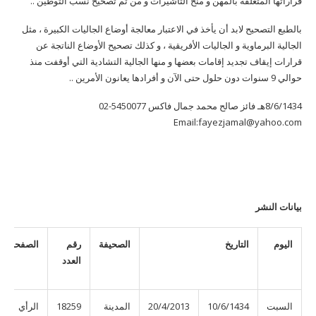
قراراتها المتعلقة بالمهن و منح التأشيرات و من ثم تصحيح نسب التوطين ..
بالطبع التصحيح لابد أن يأخذ في الاعتبار معالجة أوضاع الجاليات الكبيرة ، مثل
الجالية البرماوية و الجاليات الأفريقية ، و كذلك تصحيح الأوضاع الناتجة عن
قرارات إيقاف تجديد إقامات بعضها و منها الجالية التشادية التي أوقفت منذ
حوالي 9 سنوات دون حلول حتى الآن و أفرادها يعانون الأمرين ..
8/6/1434هـ فائز صالح محمد جمال فاكس 5450077-02
Email:
fayezjamal@yahoo.com
بيانات النشر
اليوم
التاريخ
الصحيفة
رقم
الصفحة
العدد
السبت
10/6/1434
20/4/2013
المدينة
18259
الرأي