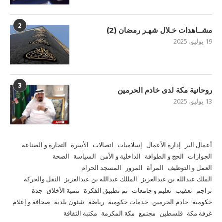
2
مشــاهدات خـلال شهـر رمضان (2)
19 يوليو، 2025
3
روحانية مكة لدى خادم الحرمين
13 يوليو، 2025
أعمال البر
إدارة الأعمال
إسلاميات
اتصالات
الأسرة
التجارة و الصناعة
الجوازات
الحج و الطوافة
الداخلية و الأمن
السياسة
الصحة
العمل و التوظيف
المرأة
المرور
المسجد الحرام
الملك عبدالله بن عبدالعزيز
المللك عبدالله بن عبدالعزيز
النقل والحركة
تراجم
تعقيب
تعليم و جامعات
تم تطبيق الفكرة
تنمية الأخلاق
جدة
حكومية
خادم الحرمين
خدمات حكومية
رياضة
شئون بلدية
صحافة و إعلام
غرفة مكة
فلسطين
مجتمع
مكة المكرمة
مكتبة الثقافة