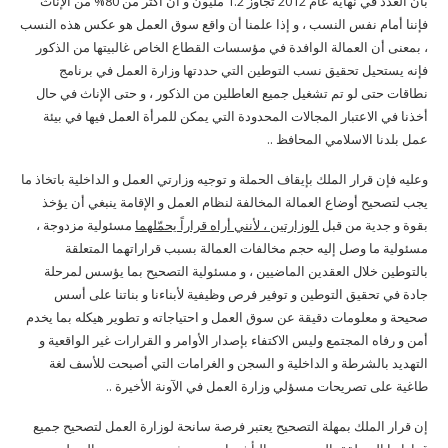
بأن العدد في نهاية عام 2012 تجاوز 1.2 مليون و أن أكثر من 80% من الإناث
فإننا أمام نفس النسب ، و إذا علمنا أن واقع سوق العمل هو عكس هذه النسب
، بمعنى أن العمالة الوافدة في مؤسسات القطاع الخاص غالبيتها من الذكور
فإنه يستحيل تحقيق نسب التوطين التي حددتها وزارة العمل في برنامج
نطاقات حتى لو تم تشغيل جميع العاطلين من الذكور ، و حتى الإناث في حال
أخذنا في الاعتبار المجالات المحدودة التي يمكن للمرأة العمل فيها في بيئة
عمل بلدنا الاسلامي المحافظ ..
وعليه فإن قرار الملك بإيقاف الحملة و توجيه وزارتي العمل و الداخلية باتخاذ ما
يجب لتصحيح أوضاع العمالة المخالفة لنظام العمل و الإقامة ينبغي أن يؤخذ
بقوة و جدية من قبل
الوزارتين ، لأنني أراه قراراً يحمّلهما
مسئولية مزدوجة ،
مسئولية ما وصل إليه حجم مخالفات العمالة بسبب قراراتهما المتعلقة
بالتوطين خلال العقدين الماضيين ، و مسئولية التصحيح بما يؤسس لمرحلة
جادة في تحقيق التوطين و توفير فرص وظيفية لأبناءنا و بناتنا على أسس
صحيحة و معلومات دقيقة عن سوق العمل و احتياجاته و تطوير هيكله بما يخدم
أمن و رفاه المجتمع وليس الاكتفاء بإصدار الأوامر و القرارات غير الواقعية و
التهديد بالشرطة و الداخلية و السجن و الغرامات التي أصبحت للأسف لغة
طاغية على تصريحات مسؤلي وزارة العمل في الآونة الأخيرة ..
إن قرار الملك بمهلة التصحيح يعتبر فرصة سانحة لوزارة العمل لتصحيح جميع