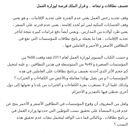
تعسف نطاقات و تبعاته .. و قرار الملك فرصة لوزارة العمل
وقف تجديد رخص العمل يعني عدم القدرة على تجديد الإقامات ، و هو يعني
وقف الحسابات البنكية لمن لم تُجدد إقامته ، يعني عدم قدرته على السفر ،
يعني طرد أولاده من المدارس ، ويعني أيضاً دفع غرامات كبيرة نتيجة لتأخر
تجديد الإقامات .. هذا ما يعمله برنامج نطاقات للمؤسسات التي تقع في
النطاقين الأصفر و الأحمر و العاملين فيها ..
و حسب الكتاب السنوي لوزارة العمل لعام 2011 فقد وقعت 68% من
المؤسسات الصغيرة و 49% من المتوسطة في هذين النطاقين ، و عليه لنتخيل
كم حجم الأثر الذي أحدثه تعسف برنامج نطاقات على العاملين في هذه
المؤسسات !! و من يقبل بهكذا معاملة وبالأخص من الكفاءات و الخبرات ؟
ولذلك علينا أن لا نستغرب نفرة الكفاءات و الخبرات من بلدنا و تحولها إلى دول
أخرى تحظى فيها بالتقدير و الاحترام.
ولعل من المعروف أن وقوع المؤسسات في النطاقين الأصفر و الأحمر ينتج عن
عدم قدرة المنشأة على تحقيق نسب التوطين التي حددتها وزارة العمل في
برنامج نطاقات ، وبالتالي فما ذنب الوافد ليتحمل تبعات عدم تحقيق هذه
النسب ؟