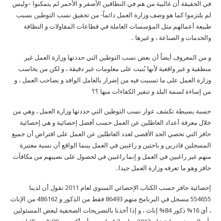
في الحقيقة أن غالبية من هم في النطاقين الأصفر و الأحمر لم يتمكنوا –وليس
لم يلتزموا كما هو وصف وزارة العمل دائماً- من تحقيق نسب التوطين بسبب
طبيعة أعمالهم مثل المؤسسات العاملة في قطاعات المقاولات و النظافة
والخدمات و الصناعة ، و غيرها ..
و من المعروف أيضاً أن بعض نسب التوطين التي حددتها وزارة العمل غير
منطقية و غير واقعية لأنها بُنيت على معلومات غير دقيقة ، و لكن من يحاسب
وزارة العمل على ما تسببت فيه من إضرار بالعامل الوافد و بصاحب العمل ، و
من إساءة لسمة البلد و تنفير الكفاءات منها ؟؟
حسبة بسيطة تكشف عوار نسب التوطين التي حددتها وزارة العمل ، وهي من
خلال معرفة أعداد العاطلين عن العمل حسب أفضل إحصائية و هي إحصائية
حافز التي تحصي الحد الأقصى لعدد العاطلين عن العمل على افتراض أن جميع
المسجلين قادرين و باحثين و راغبين في العمل بينما الواقع أن نسبة معتبرة
منهم غير راغبين في العمل و إنما راغبين في لحصول على نصيبهم من مكافآت
حافز وهو ما تعرفه وزارة العمل جيدا..
إحصائية حافز حسب الكتاب الإحصائي السنوي لعام 2011 تقول أن لدينا
554655 مسجل في البرنامج منهم 86493 فقط من الذكور و 486162 من الإناث
، أي 16% ذكور 84% إناث ، و إذا أخذنا بالتصريحات الصحفية لبعض المسئولين