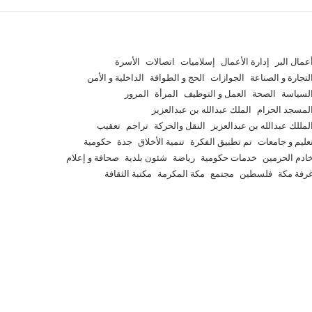
عمال البر
إدارة الأعمال
إسلاميات
اتصالات
الأسرة
لتجارة و الصناعة
الجوازات
الحج و الطوافة
الداخلية و الأمن
لسياسة
الصحة
العمل و التوظيف
المرأة
المرور
لمسجد الحرام
الملك عبدالله بن عبدالعزيز
لمللك عبدالله بن عبدالعزيز
النقل والحركة
تراجم
تعقيب
عليم و جامعات
تم تطبيق الفكرة
تنمية الأخلاق
جدة
حكومية
ادم الحرمين
خدمات حكومية
رياضة
شئون بلدية
صحافة و إعلام
رفة مكة
فلسطين
مجتمع
مكة المكرمة
مكتبة الثقافة