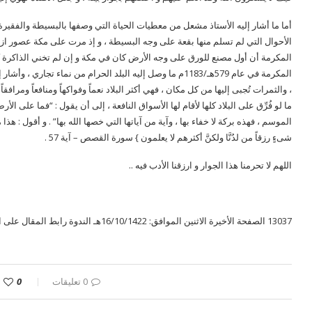
أما ما أشار إليه الأستاذ مشعل من معطيات الحياة التي وصفها بالبسيطة والفقيرة 
الأحوال التي لم تسلم منها بقعة على وجه البسيطة ، و إذ مرت على مكة عصور ازده
المكرمة أن أول مصنع للورق على وجه الأرض كان في مكة و إن لم تخني الذاكرة كا
المكرمة في عام 579هـ/1183م ما وصل إليه البلد الحرام من نماء 
، والثمرات تُجبى إليها من كل مكان ، فهي أكثر البلاد نعماً وفواكهاً ومنافعاً ومرافق
ما لو فُرِّق على البلاد كلها لأقام لها الأسواق النافعة ، إلى أن يقول : “فما على ا
الموسم ، فهذه بركة لا خفاء بها ، وآية من آياتها التي خصها الله بها” . و أقول : هذا م
شىءٍ رزقاً من لدُنَّا ولكنَّ أكثرهم لا يعلمون } سورة القصص – آية 57 .
اللهم لا تحرمنا هذا الجوار و ارزقنا الأدب فيه ..
13037 الصفحة الأخيرة الاثنين الموافق: 16/10/1422هـ الندوة رابط المقال على النت http://
0 تعليقات
0