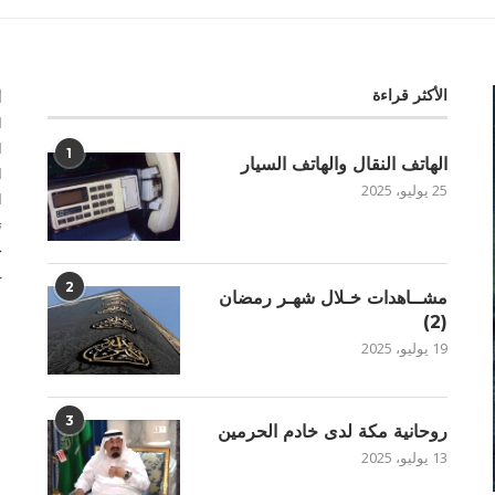
الأكثر قراءة
أ
ا
ا
1
الهاتف النقال والهاتف السيار
ا
25 يوليو، 2025
ا
ت
خ
غ
2
مشــاهدات خـلال شهـر رمضان
(2)
19 يوليو، 2025
3
روحانية مكة لدى خادم الحرمين
13 يوليو، 2025