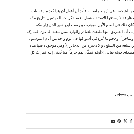
و الشحيحة في أزمنة ماضية ، فأود أن أقول أن هذا يُعد من تقلبات
ار قد لا يصدقها الأستاذ مشعل ، فقد ذكر أحد المهتمين بتاريخ مكة
ن ذلك في العام الأول للهجرة ، و وصف ابن جبير الذي زار مكة
تجاري ، وأشار إلى أن الطريق إليها ملتقىً للصادر والوارد ممن بلغته الدعوة المباركة
اً ومتاجراً ، وحجم ما يُباع في أسواقها في يوم واحد من أيام الموسم ،
لأرض سلعة من السلع ، و لا ذخيرة من الذخائر إلاّ وهي موجودة فيها مدة
صداق قوله تعالى : {أولم نُمكّن لهم حرماً آمنا يُجبَى إليه ثمراتُ كلِ