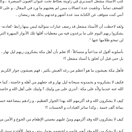
كتب الأستاذ مشعل السديري في زاويته بعكاظ تحت عنوان العيون المبصرة ، وكا
الصحف تماماً ، وتلقيت عدة اتصالات ممن لم يعجبهم ما ورد في المقال ، و على الأ
أنني كنت متوقف عن الكتابة منذ عدة أشهر وعدتهم بذلك بعد رمضان ..
ولقد لاحظت أن الأستاذ مشعل قد رصف عبارات متوالية ليس بينها رابط -كعادته- ، ل
يشكروا ربهم اليوم على ما يرغدون فيه من معطيات أقلها تلك الأنوار المبهرة ال
لن تمحو ظلامها عنها ” .
بأسلوبه أقول له مداعباً و متسائلاً : ألا تعلم بأن أهل مكة يشكرون ربهم ليل نهار
بل حتى قبل أن تُخلق يا أستاذ مشعل ؟!
فأهل مكة يعيشون ما هو أعظم من رغد العيش بكثير ، فهم يعيشون جوار الكريم عز
فكيف لا يشكرونه و يحمدونه سبحانه ليل نهار و قد جعلهم من أهله و خاصته ، كما ج
الله عنه عندما ولاّه على مكة : أتدري على من وليتك ؟ وليتك على أهل الله و خاصته 
كيف لا يشكرون الله و قد أكرمهم الله بهذا الجوار العظيم ، و زادهم بمضاعفة حسنا
بمائة ألف ختمة ، وكذا سائر العبادات و الحسنات ؟!
كيف لا يشكرون الله وقد أكرمهم ومنّ عليهم بنعمتي الإطعام من الجوع و الأمن م
كيف لا يشكرون الله وقد أنعم عليهم و اختصهم بجوار بيته ، و جعل الأفئدة تهوي إ