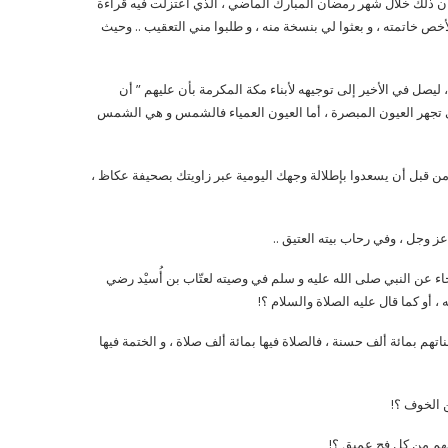
ن ذلك خلال شهر رمضان المبارك الماضي ، الذي اعتزلت فيه قراءة
خص خاتمته ، و بعثوا لي بنسخة منه ، و طلبوا مني التعقيب .. وحيث
يصل في الأخير إلى توجيهه لأبناء مكة المكرمة بأن عليهم ” أن
تي تجهر العيون المبصرة ، أما العيون العمياء فالشمس و هي الشمس
 ، من قبل أن يسعدوا بإطلالة وجهك اليومية عبر زاويتك بصحيفة عكاظ ،
 وجل ، وفي رحاب بيته العتيق ..
اء عن النبي صلى الله عليه و سلم في وصيته لعتّاب بن أُسيْد رضي
، أو كما قال عليه الصلاة والسلام ؟!
تهم بمائة ألف حسنة ، فالصلاة فيها بمائة ألف صلاة ، و الختمة فيها
ن الخوف ؟!
ليهم من كل فج عميق ؟!