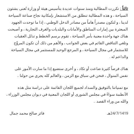
ثالثاً :
تكررت المطالبة ومنذ سنوات عديدة بتأسيس هيئة أو وزارة تُعنى بشئون
السياحة ، و هذه المطالبة تنطلق من الاستشعار بإمكانية نجاح صناعة السياحة
لدينا ، و لتكون مصدراً هاماً من مصادر الدخل الوطني ، إذا ما توحدت الجهود
المبعثرة بين إمارات المناطق والأمانات والبلديات والغرف التجارية ، و أصبحت
هناك جهة واحدة معنية بأمر السياحة ، تقوم برسم الخطط و تذلل العقبات
وتلغي التناقض القائم في بعض الجوانب ، والأهم من ذلك أن تكون المروِّج
للاستثمار في مجال السياحة ، و المرجع الوحيد للمستثمر في مجال السياحة
والداعم له .
هناك فرصاً كثيرة ضاعت أو تكاد ، و أخرى ستضيع إذا ما سارت الأمور على
نفس المنوال ، فنحن في سباق مع الزمن ، والعالم كله يجري من حولنا ..
مع تمنياتنا بالتوفيق والسداد لجميع اللجان القائمة على دراسة مثل هذه
الأنظمة سواءً في مجلس الشورى أو اللجان المعنية في ديوان مجلس الوزراء ،
والله من وراء القصد ..
24/7/1419هـ فائز صالح محمد جمال