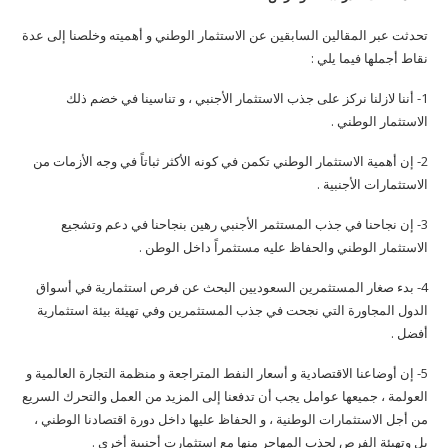
تحدثت عبر المقالين السابقين عن الاستثمار الوطني و أهميته وخلصنا إلى عدة
نقاط أجملها فيما يلي :
1- أننا لازلنا نركز على جذب الاستثمار الأجنبي ، و تناسينا في خضم ذلك
الاستثمار الوطني .
2- إن أهمية الاستثمار الوطني تكمن في كونه الأكثر ثباتاً في وجه الأزمات من
الاستثمارات الأجنبية .
3- إن نجاحنا في جذب المستثمر الأجنبي رهين بنجاحنا في دعم وتشجيع
الاستثمار الوطني والحفاظ عليه مستثمراً داخل الوطن .
4- بدء صغار المستثمرين السعوديين البحث عن فرص استثمارية في أسواق
الدول المجاورة التي نجحت في جذب المستثمرين وفي تهيئة بيئة استثمارية
أفضل .
5- إن أوضاعنا الاقتصادية و أسعار النفط المتراجعة و منظمة التجارة العالمية و
العولمة ، جميعها عوامل يجب أن تدفعنا إلى المزيد من العمل والتحرك السريع
من أجل الاستثمارات الوطنية ، و الحفاظ عليها داخل دورة اقتصادنا الوطني ،
بل وتهيئة الفرص لجذب المهاجر منها مع استثمارت أجنبية أخرى .