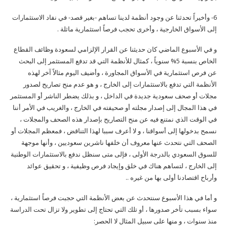
6- وأخيراً تحدثنا عن وجود أنظمة لدينا تساهم -بغير قصد- في نفاد الاستثمارات
إلى الأسواق الخارجية ، وأخرى تحجب فرصاً استثمارية ماثلة .
و في الأسبوع الماضي كان حديثنا عن القرار الإلزامي لسعودة وظائف القطاع
الخاص بنسبة 5% سنوياً ، كمثال للأنظمة التي قد تدفع المستثمر إلى البحث
عن فرص استثمارية في الأسواق المجاورة ، وأضيف اليوم مثالاً آخر لهذه
الأنظمة التي تدفع بالاستثمارات إلى الخارج ، و هو عدم منح تصاريح لصدور
مجلات أو صحف سعودية جديدة في الداخل ، و بذلك يضطر الناشر أو المستثمر
في هذا المجال إلى إصدار مجلته أو صحيفته في الخارج ، والغريب في الأمر أننا
في الوقت الذي نمتنع فيه عن منح التصاريح بإصدار هذه الصحف والمجلات ،
نسمح بدخولها إلى أسواقنا ، و لا أعرف سببا لهذا التناقض ، فمعظم المجلات أو
الصحف التي نتحدث عنها معروف أن خلفها ناشرين سعوديين ، وأنها موجهة
للسوق السعودي بالدرجة الأولى ، فإلى متى سنظل ندفع بالاستثمارات الوطنية
إلى الخارج ، لتساهم هناك في خلق وإيجاد فرص وظيفية ، و تحقيق عوائد
وأرباح اقتصادنا أولى بها من غيره ..
و أما في هذا الأسبوع سنتحدث عن بعض الأنظمة التي حجبت فرصاً استثمارية ،
سواء بسبب تأخر صدورها ، أو تلك التي تحتاج إلى تطوير ولا تزال تحت الدراسة
منذ سنوات ، و منها على سبيل المثال لا الحصر: