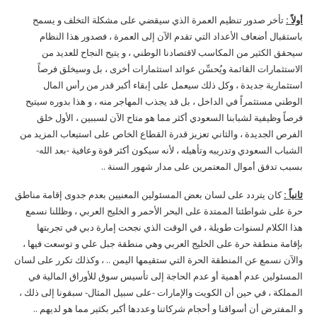
أولاً :
تأخر صدور تنظيم العمرة الذي سيقضي على مشكلة التخلف و يسمح
باستقبال أضعاف الأعداد التي تقدم الآن إلى العمرة ، فصدور هذا النظام
سيحقق الكثير من المكاسب لاقتصادنا الوطني ، و يتيح النجاح للعديد من
الاستثمارات القائمة ويُحسِّن عوائد استثمارات أخرى ، بل وسيخلق فرصاً
استثمارية جديدة ، وكل ذلك سيعمل على إبقاء أكبر قدر من رأس المال
الوطني مستثمراً في الداخل ، بل قد يجذب المهاجر منه ، و هذا بدوره سيتيح
فرصاً وظيفية لشبابنا السعودي أكثر مما هو متاح الآن لسببين ، الأول خلق
الفرص الجديدة ، والثاني تعزيز قدرة القطاع الخاص على استيعاب المزيد من
الشباب السعودي وتدريبه وتأهيله ، لأنه سيكون أكثر قوة وعافية -بعد الله-
بسبب تدفق أموال المعتمرين على مدار شهور السنة ..
ثانياً :
كان يتردد على لسان بعض المسئولين المعنيين بعدم جدوى إقامة مناطق
حرة على شواطئنا الممتدة على البحر الأحمر و الخليج العربي ، وظللنا نسمع
هذا الكلام لسنوات طويلة ، في الوقت الذي نجحت إمارة دبي في تجربتها
بإقامة منطقة حرة على الخليج العربي وهي منطقة جبل علي و توسعت فيها ،
والآن نسمع عن المنطقة الحرة التي ستقيمها اليمن .. ، وكذلك تكرر على لسان
المسئولين عدم أهمية أو عدم الحاجة إلى تأسيس سوق للأوراق المالية في
المملكة ، في حين أن الكويت والإمارات -على سبيل المثال- سبقونا إلى ذلك ،
و المفترض أن أسواقنا و أحجام شركاتنا وعددها أكبر بكثير مما هو لديهم ..