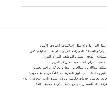
عمال البر
إدارة الأعمال
إسلاميات
اتصالات
الأسرة
لتجارة و الصناعة
الجوازات
الحج و الطوافة
الداخلية و الأمن
لسياسة
الصحة
العمل و التوظيف
المرأة
المرور
لمسجد الحرام
الملك عبدالله بن عبدالعزيز
لمللك عبدالله بن عبدالعزيز
النقل والحركة
تراجم
تعقيب
عليم و جامعات
تم تطبيق الفكرة
تنمية الأخلاق
جدة
حكومية
ادم الحرمين
خدمات حكومية
رياضة
شئون بلدية
صحافة و إعلام
رفة مكة
فلسطين
مجتمع
مكة المكرمة
مكتبة الثقافة