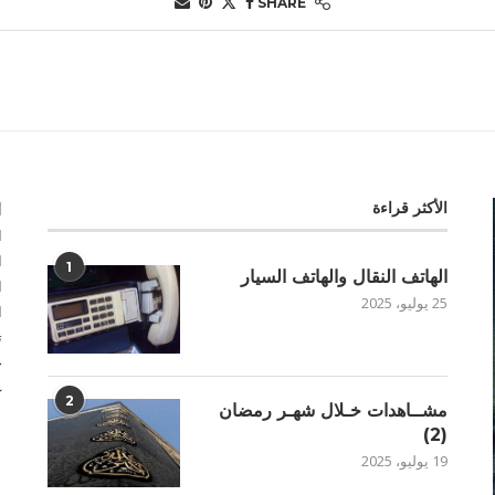
SHARE
الأكثر قراءة
أ
ا
ا
1
الهاتف النقال والهاتف السيار
ا
25 يوليو، 2025
ا
ت
خ
غ
2
مشــاهدات خـلال شهـر رمضان
(2)
19 يوليو، 2025